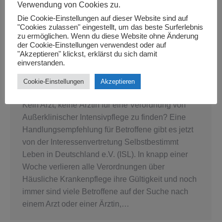
Verwendung von Cookies zu.
Die Cookie-Einstellungen auf dieser Website sind auf
"Cookies zulassen" eingestellt, um das beste Surferlebnis
zu ermöglichen. Wenn du diese Website ohne Änderung
der Cookie-Einstellungen verwendest oder auf
"Akzeptieren" klickst, erklärst du sich damit
Nachrichten: Verordnung von
einverstanden.
Außerklinischer Intensivpflege
Cookie-Einstellungen
Akzeptieren
Intensivpflege
,
Neuigkeiten
By
Muci
October 27, 2023
Kein Arzt, keine Ärztin für eine Verordnung von
Außerklinischer Intensivpflege zu finden? Eine
Handlungsempfehlung für Betroffene gibt es jetzt
von der Interessenvertretung Selbstbestimmt
Leben in Deutschland e.V. (ISL). In knapp einer
Woche verlieren alle Verordnungen über
Häusliche Krankenpflege ihre Gültigkeit und noch
immer sind viele Betroffene auf der Suche nach
einem Arzt oder einer Ärztin,…