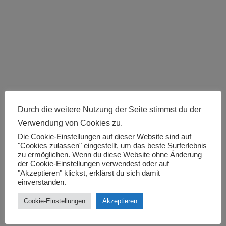
Durch die weitere Nutzung der Seite stimmst du der
stellenangebote-Hauswirtschaftliche
Verwendung von Cookies zu.
Hilfskräfte
Die Cookie-Einstellungen auf dieser Website sind auf
Aktuelle Stellenangebote
,
Stelleangebot
By
Muci
"Cookies zulassen" eingestellt, um das beste Surferlebnis
May 5, 2023
zu ermöglichen. Wenn du diese Website ohne Änderung
der Cookie-Einstellungen verwendest oder auf
Kernen im Remstal, Waiblingen, Fellbach,
"Akzeptieren" klickst, erklärst du sich damit
einverstanden.
Remshalden,Bad Cannstatt,
SchorndorfEinsatzortVOLL-/
Cookie-Einstellungen
Akzeptieren
TEILZEITAnstellungsverhältnisAB
SOFORTEintrittsdatumWir suchen Pflege- und