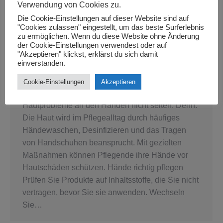
Verwendung von Cookies zu.
Die Cookie-Einstellungen auf dieser Website sind auf
"Cookies zulassen" eingestellt, um das beste Surferlebnis
zu ermöglichen. Wenn du diese Website ohne Änderung
der Cookie-Einstellungen verwendest oder auf
"Akzeptieren" klickst, erklärst du sich damit
Tipps zur Prävention bei Pflegenden
einverstanden.
Tips
By
Muci
October 6, 2022
Cookie-Einstellungen
Akzeptieren
HÄNDE PFLEGEN Bei Pflegenden sind
Hautprobleme an den Händen nicht selten. Denn:
Die Haut wird im Pflegealltag durch häufiges
Händewaschen, Desinfizieren und das Tragen
von Handschuhen beansprucht. Mit gezielten
Maßnahmen können Pflegende ihre Hände vor
Hautschäden schützen. Hände richtig pflegen
Prüfen Sie Produkte auf Inhaltsstoffe, die Sie nicht
vertragen, bevor Sie sie anwenden. Wechseln
Sie…