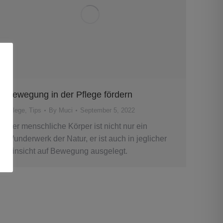
Bewegung in der Pflege fördern
Pflege
,
Tips
By
Muci
September 5, 2022
Der menschliche Körper ist nicht nur ein
Wunderwerk der Natur, er ist auch in jeglicher
Hinsicht auf Bewegung ausgelegt.