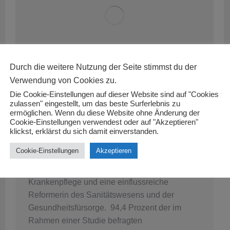
Durch die weitere Nutzung der Seite stimmst du der
Verwendung von Cookies zu.
Die Cookie-Einstellungen auf dieser Website sind auf "Cookies
6 Facts zum Pflegeberuf
zulassen" eingestellt, um das beste Surferlebnis zu
ermöglichen. Wenn du diese Website ohne Änderung der
Facts
By
Muci
September 6, 2022
Cookie-Einstellungen verwendest oder auf "Akzeptieren"
Hast Du gewusst? Die wohl berühmteste
klickst, erklärst du sich damit einverstanden.
Pflegerin war Florence Nightingale († 13.
Cookie-Einstellungen
Akzeptieren
August 1910 in London). Sie war eine der
Begründerinnen der modernen westlichen
Krankenpflege und eine einflussreiche
Reformerin des Sanitätswesens und der
Gesundheitsfürsorge. 94,4 Prozent der im
Rahmen einer Studie befragten