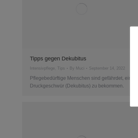
Tipps gegen Dekubitus
Intensivpflege
,
Tips
By
Muci
September 14, 2022
Pflegebedürftige Menschen sind gefährdet, ein
Druckgeschwür (Dekubitus) zu bekommen.