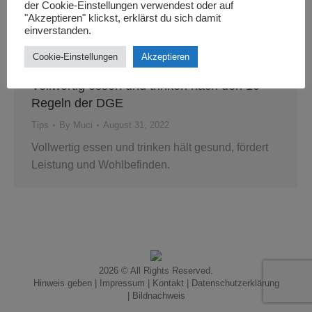
der Cookie-Einstellungen verwendest oder auf
"Akzeptieren" klickst, erklärst du sich damit
einverstanden.
Cookie-Einstellungen
Akzeptieren
Vollwertig essen und trinken nach den 10
Regeln der DGE
Tips
By
Muci
August 31, 2022
Vollwertig essen und trinken hält gesund, fördert
Leistung und Wohlbefinden.
2026 © All Rights Reserved.
Hinweis geben
|
Impressum
|
Kontakt
|
Datenschutzerklärung
|
Bildnachweis