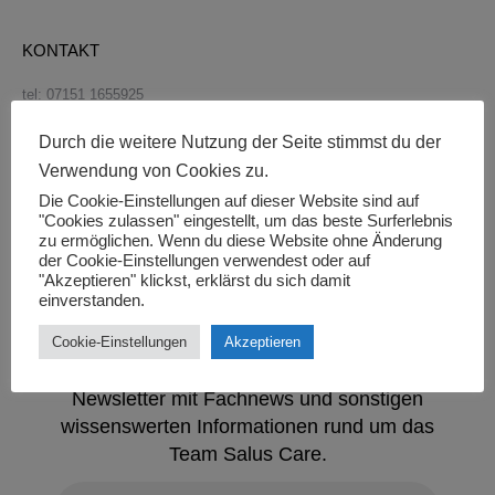
KONTAKT
tel: 07151 1655925
fax: 07151 1655924
Gottlieb-Daimler-Str.15
Durch die weitere Nutzung der Seite stimmst du der
71394, Kernen im Remstal
Verwendung von Cookies zu.
BÜROZEITEN:
Die Cookie-Einstellungen auf dieser Website sind auf
"Cookies zulassen" eingestellt, um das beste Surferlebnis
MONTAG – FREITAG 8.00 – 16.00
zu ermöglichen. Wenn du diese Website ohne Änderung
der Cookie-Einstellungen verwendest oder auf
NEWSLETTER
"Akzeptieren" klickst, erklärst du sich damit
einverstanden.
Cookie-Einstellungen
Akzeptieren
Abonieren Sie unseren kostenlosen
Newsletter mit Fachnews und sonstigen
wissenswerten Informationen rund um das
Team Salus Care.