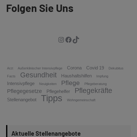
Folgen Sie Uns
Instagram
Facebook
TikTok
Corona
Covid 19
Arzt
Außerklinischer Intensivpflege
Dekubitus
Gesundheit
Haushaltshilfen
Facts
Impfung
Pflege
Intensivpflege
Neuigkeiten
Pflegeberatung
Pflegekräfte
Pflegegesetze
Pflegehelfer
Tipps
Stellenangebot
Wohngemeinschaft
Aktuelle Stellenangebote