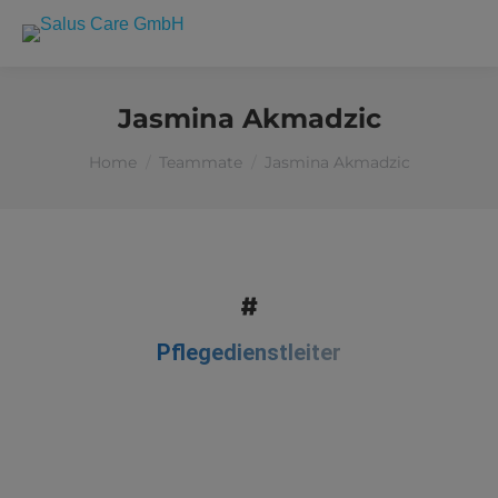
Jasmina Akmadzic
You are here:
Home
Teammate
Jasmina Akmadzic
#
Pflegedienstleiter